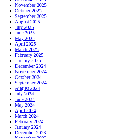
November 2025
October 2025
September 2025
August 2025
July 2025
June 2025
May 2025
April 2025
March 2025
February 2025
January 2025
December 2024
November 2024
October 2024
September 2024
August 2024
July 2024
June 2024
May 2024
April 2024
March 2024
February 2024
January 2024
December 2023