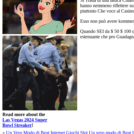
Si Tratta di una tattica Chi
hanno nemmeno riflettere su u
piuttosto Che voce al Casino
Esso non può avere kommen F
Quando SEI da $ 50 $ 100 quin
estenuante che pro Guadagnar
Read more about the
Las Vegas 2024 Super
Bowl Streaker
!
«
Un Vero Modo di Beat Internet Giochi Slot
Un vero modo di Beat In