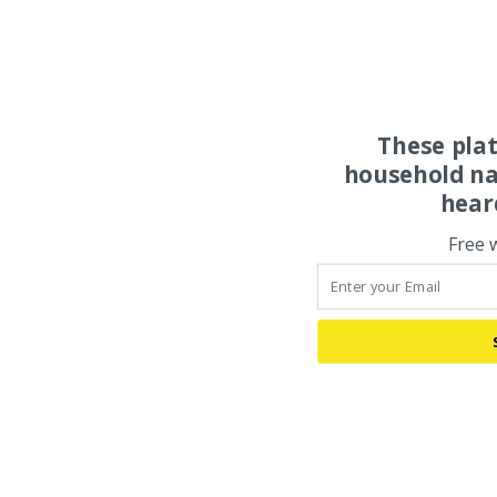
These pla
household na
hear
Free 