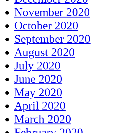
November 2020
October 2020
September 2020
August 2020
July 2020
June 2020
May 2020
April 2020
March 2020
February 2020