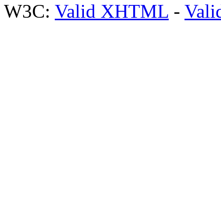
W3C:
Valid XHTML
-
Vali