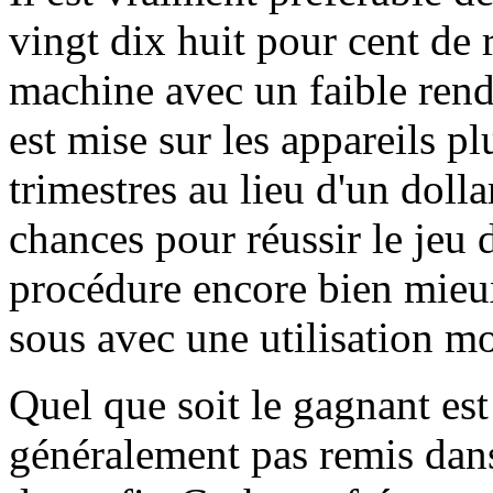
vingt dix huit pour cent de
machine avec un faible ren
est mise sur les appareils plu
trimestres au lieu d'un dol
chances pour réussir le jeu
procédure encore bien mieu
sous avec une utilisation m
Quel que soit le gagnant es
généralement pas remis dans