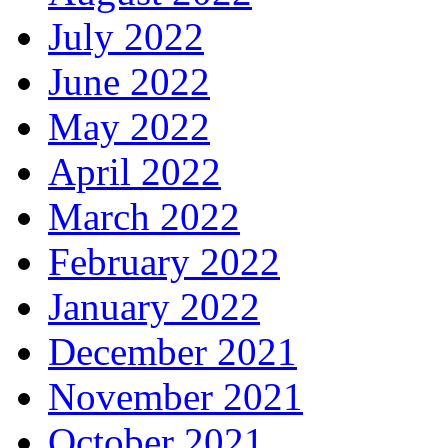
July 2022
June 2022
May 2022
April 2022
March 2022
February 2022
January 2022
December 2021
November 2021
October 2021