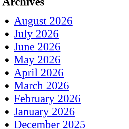
Archives
August 2026
July 2026
June 2026
May 2026
April 2026
March 2026
February 2026
January 2026
December 2025