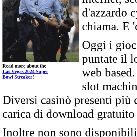
d'azzardo 
chiama. E '
Oggi i gioc
puntate il 
Read more about the
web based. 
Las Vegas 2024 Super
Bowl Streaker
!
slot machine
Diversi casinò presenti più d
carica di download gratuito 
Inoltre non sono disponibi