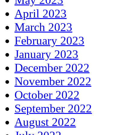
April 2023
March 2023
February 2023
January 2023
December 2022
November 2022
October 2022
September 2022
August 2022