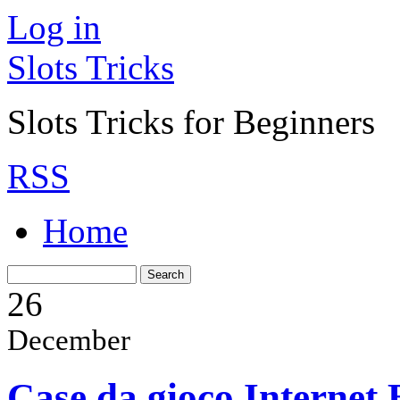
Log in
Slots Tricks
Slots Tricks for Beginners
RSS
Home
26
December
Case da gioco Internet