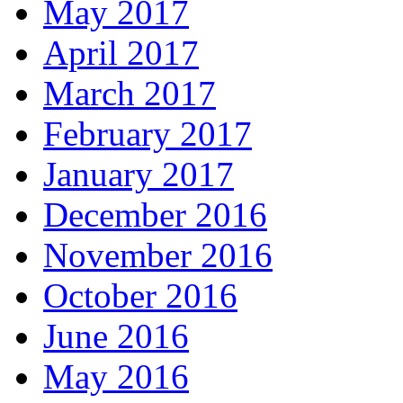
May 2017
April 2017
March 2017
February 2017
January 2017
December 2016
November 2016
October 2016
June 2016
May 2016