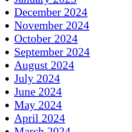
December 2024
November 2024
October 2024
September 2024
August 2024
July 2024
June 2024
May 2024
April 2024
March 2024