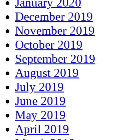
January 2020
December 2019
November 2019
October 2019
September 2019
August 2019
July 2019
June 2019
May 2019
April 2019