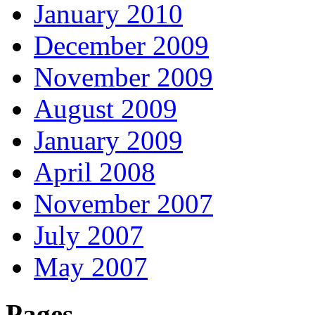
January 2010
December 2009
November 2009
August 2009
January 2009
April 2008
November 2007
July 2007
May 2007
Pages