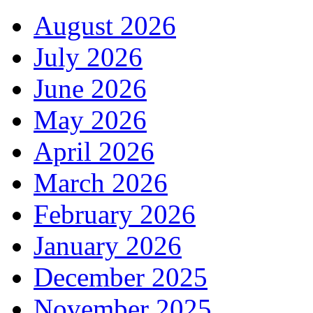
August 2026
July 2026
June 2026
May 2026
April 2026
March 2026
February 2026
January 2026
December 2025
November 2025