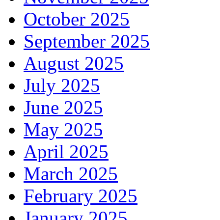
October 2025
September 2025
August 2025
July 2025
June 2025
May 2025
April 2025
March 2025
February 2025
January 2025