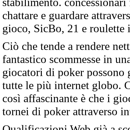
stabilimento. concessionari 
chattare e guardare attrave
gioco, SicBo, 21 e roulette 
Ciò che tende a rendere net
fantastico scommesse in una 
giocatori di poker possono g
tutte le più internet globo.
così affascinante è che i gio
tornei di poker attraverso in
Qualificazioni Web già a s