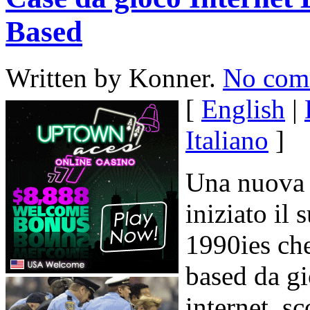
Based
Written by Konner.
No com
[
English
|
Italiano
]
Una nuova 
iniziato il
1990ies che
based da g
internet, s