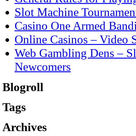
Slot Machine Tournamen
Casino One Armed Bandi
Online Casinos – Video S
Web Gambling Dens – Slo
Newcomers
Blogroll
Tags
Archives