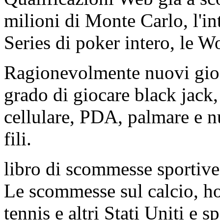
milioni di Monte Carlo, l'i
Series di poker intero, le W
Ragionevolmente nuovi gioch
grado di giocare black jack,
cellulare, PDA, palmare e nu
fili.
libro di scommesse sportive 
Le scommesse sul calcio, ho
tennis e altri Stati Uniti e s