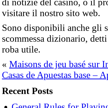
di notizie del casino, o il 
visitare il nostro sito web.
Sono disponibili anche gli 
scommessa dizionario, detti 
roba utile.
«
Maisons de jeu basé sur I
Casas de Apuestas base – A
Recent Posts
General Rules for Playin