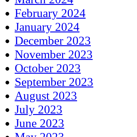
February 2024
January 2024
December 2023
November 2023
October 2023
September 2023
August 2023
July 2023
June 2023
May 2023