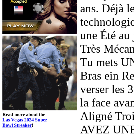
ans. Déjà l
technologi
une Été au j
Très Mécan
Tu mets UN
Bras ein R
verser les 3
la face ava
Aligné Tro
Read more about the
Las Vegas 2024 Super
Bowl Streaker
!
AVEZ UNE o