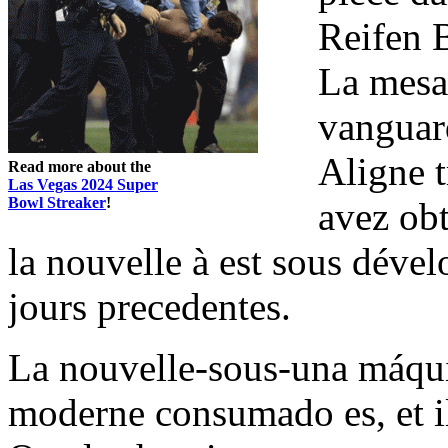
Reifen B
La mesa 
vanguard
Aligne 
Read more about the
Las Vegas 2024 Super
Bowl Streaker
!
avez ob
la nouvelle à est sous dév
jours precedentes.
La nouvelle-sous-una máqui
moderne consumado es, et il