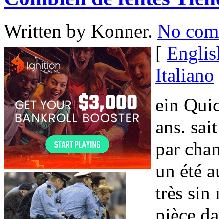
Written by Konner.
No com
[
Englis
Italiano
ein Quic
ans. sai
par cha
un été a
très si
pièce da